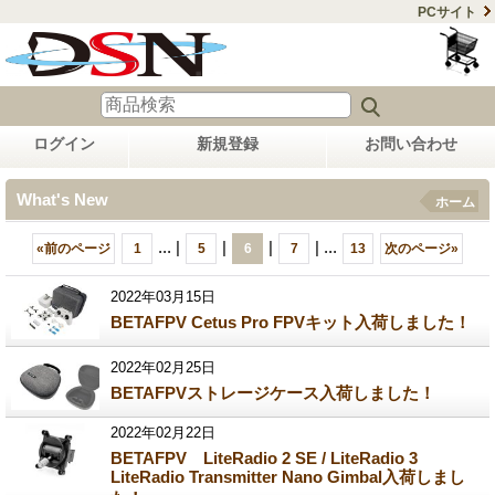
PCサイト
ログイン
新規登録
お問い合わせ
What's New
ホーム
...
|
|
|
|
...
«
前のページ
1
5
6
7
13
次のページ
»
2022年03月15日
BETAFPV Cetus Pro FPVキット入荷しました！
2022年02月25日
BETAFPVストレージケース入荷しました！
2022年02月22日
BETAFPV LiteRadio 2 SE / LiteRadio 3
LiteRadio Transmitter Nano Gimbal入荷しまし