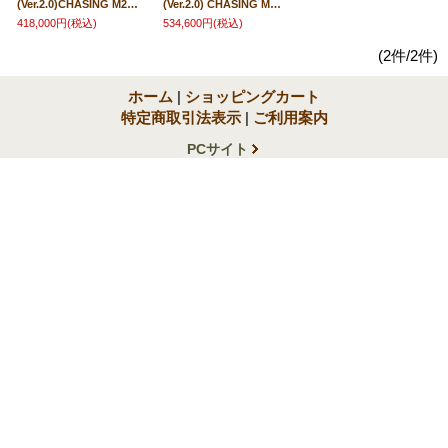
(Ver.2.0)CHASING M2 S LITE 【M2 S本体/送信機/100ｍテザー】【24941】
(Ver.2.0) CHASING M2 S Standard Set【M2 S本体・送信機・ライト・リール・200ｍテザー】【24454】
418,000円
(税込)
534,600円
(税込)
(2件/2件)
ホーム
|
ショッピングカート
特定商取引法表示
|
ご利用案内
PCサイト