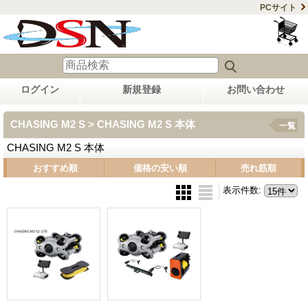
PCサイト
ログイン
新規登録
お問い合わせ
CHASING M2 S > CHASING M2 S 本体
一覧
CHASING M2 S 本体
おすすめ順
価格の安い順
売れ筋順
表示件数
: