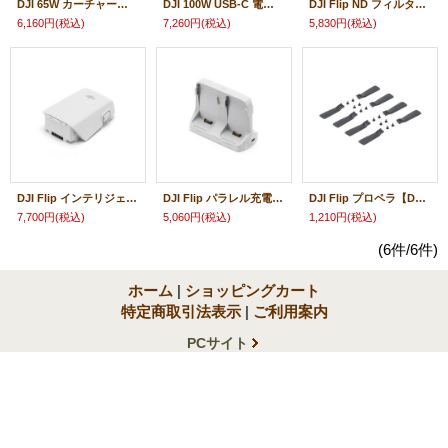
DJI 65W カーチャージャー【Mavic 3シリーズ/Air 3シリーズ/DJI Avata 2/DJI Neo/DJI Flip】19743
DJI 100W USB-C 電源アダプター 【DJI Matrice 4】【DJI Mavic 3シリーズ】【DJI Flip】19849
DJI Flip ND フィルターセット(ND16/64/256)【DJI Flip】22948
6,160円
(税込)
7,260円
(税込)
5,830円
(税込)
DJI Flip インテリジェント フライトバッテリー【DJI Flip】22940
DJI Flip パラレル充電ハブ【DJI Flip】22949
DJI Flip プロペラ【DJI Flip】22950
7,700円
(税込)
5,060円
(税込)
1,210円
(税込)
(6件/6件)
ホーム
|
ショッピングカート
特定商取引法表示
|
ご利用案内
PCサイト