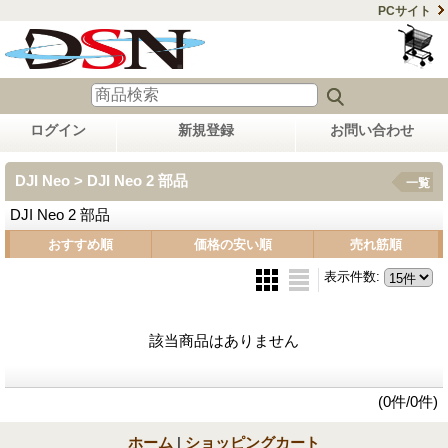
PCサイト
ログイン
新規登録
お問い合わせ
DJI Neo > DJI Neo 2 部品
一覧
DJI Neo 2 部品
おすすめ順
価格の安い順
売れ筋順
表示件数
:
該当商品はありません
(0件/0件)
ホーム
|
ショッピングカート