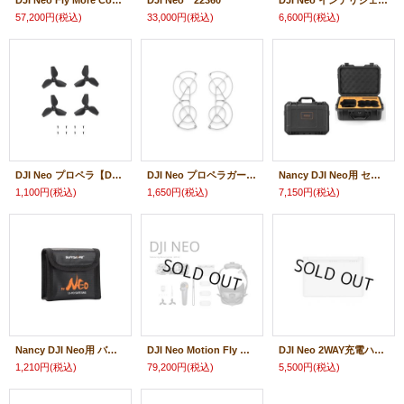
DJI Neo Fly More Combo 22358
DJI Neo 22360
DJI Neo インテリジェントフライトバッテリー【DJI Neo】22393
57,200円
(税込)
33,000円
(税込)
6,600円
(税込)
DJI Neo プロペラ【DJI Neo】22370
DJI Neo プロペラガード【DJI Neo】22371
Nancy DJI Neo用 セーフティキャリングケース【DJI Neo】22704
1,100円
(税込)
1,650円
(税込)
7,150円
(税込)
Nancy DJI Neo用 バッテリー収納バッグ（3個収納）【DJI Neo】22681
DJI Neo Motion Fly More Combo 22706
DJI Neo 2WAY充電ハブ【DJI Neo】22373
1,210円
(税込)
79,200円
(税込)
5,500円
(税込)