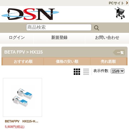
PCサイト
ログイン
新規登録
お問い合わせ
BETA FPV > HX115
一覧
おすすめ順
価格の安い順
売れ筋順
表示件数
:
BETAFPV HX115-HD バッテリー 450mAh 4S 75C Lipo Battery(2PCS)【16038】
5,808円
(税込)