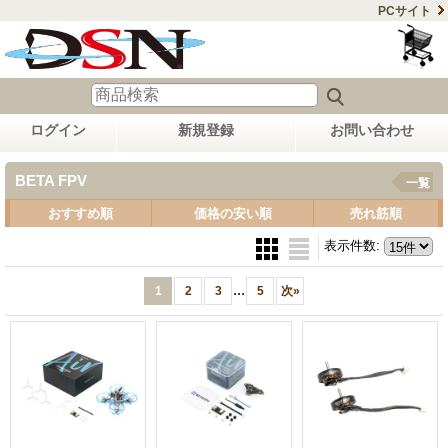
PCサイト
ログイン
新規登録
お問い合わせ
BETA FPV
一覧
おすすめ順
価格の安い順
売れ筋順
表示件数
:
...
1
2
3
5
次
»