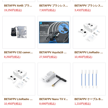
BETAFPV Air65 ブラシレス Whoop クワッドコプター【Freestyle】【ELRS 2.4G】【HQ 31mm Ultralight 3ブレードプロペラ・C03・Onboard 5.8G 25mw~400mw VTX・0702SE|23 22348
BETAFPV ブラシレスフライトコントローラー Air Brushless Flight Controller 4IN1【ELRS 2.4G】【推奨ブラシレスモーター：0702SE 27000 ／0802SE 19500 ／1102 22000】 22352
BETAFPV ブラシレスモーター 1102V-18000KV(2pcs)【Aquila16】23237
19,250円
(税込)
7,920円
(税込)
3,432円
(税込)
BETAFPV C02 camera ＋ Aquila16 VTX【Aquila16】22753
BETAFPV Aquila16 ブラシレス クアッドコプター【ドローン・バッテリー・充電機】【ELRS 2.4G】【Beta-45mm 3ブレード プロペラ・C02 カメラ・Aquila 25-350mW VTX・1102|18000KV モーター】【20957】
BETAFPV LiteRadio 3 Radio Transmitter 送信機【MODE2】【ELRSバージョン】（技適証明取得済み）【20297】
8,250円
(税込)
27,500円
(税込)
10,450円
(税込)
BETAFPV LiteRadio 3 Radio Transmitter 送信機【MODE1】【ELRSバージョン】（技適証明取得済み）【20302】
BETAFPV Nano TX V2モジュール Nano TX V2 Module【ELRS 2.4GHz】（技適証明取得済み）【21584】
BETAFPV ケーブル BT2.0 Female-Male Adapter Cable【Aquila16 FPV】【21467】
10,450円
(税込)
8,690円
(税込)
1,210円
(税込)